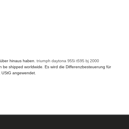
arüber hinaus haben.
triumph daytona 955i t595 bj 2000
an be shipped worldwide. Es wird die Differenzbesteuerung für
a UStG angewendet.