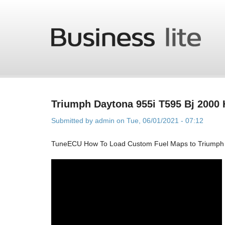
Skip to main content
Triumph Daytona 955i T595 Bj 2000 
Submitted by
admin
on Tue, 06/01/2021 - 07:12
TuneECU How To Load Custom Fuel Maps to Triumph 